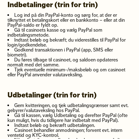
Indbetalinger (trin for trin)
Log ind på din PayPal-konto og sørg for, at der er
tilknyttet et betalingskort eller en bankkonto – eller at din
PayPal-saldo er fyldt op.
Gå til casinoets kasse og vælg PayPal som
indbetalingsmetode.
Indtast beløb og bekræft; du viderestilles til PayPal for
login/godkendelse.
Godkend transaktionen i PayPal (app, SMS eller
biometri).
Du føres tilbage til casinoet, og saldoen opdateres
normalt med det samme.
Tjek eventuelle minimum-/maksbeløb og om casinoet
eller PayPal anvender valutaveksling.
Udbetalinger (trin for trin)
Gem kvitteringen, og tjek udbetalingsgrænser samt evt.
gebyrer/valutaveksling hos PayPal.
Gå til kassen, vælg Udbetaling og derefter PayPal (ofte
kun muligt, hvis du tidligere har indbetalt med PayPal).
Indtast beløb og bekræft udbetalingen.
Casinoet behandler anmodningen; forvent evt. intern
ventetid og KYC-kontrol.