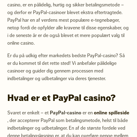
casino, er en pålidelig, hurtig og sikker betalingsmetode –
og derfor er PayPal-casinoer blevet ekstra eftertragtede.
PayPal har en af verdens mest populære e-tegnebøger,
netop fordi de opfylder alle kravene til disse egenskaber, og
i de seneste år er de også blevet et mere populært valg til
online casino.
Er du på udkig efter markedets bedste PayPal-casino? Så
er du kommet til det rette sted! Vi anbefaler pålidelige
casinoer og guider dig gennem processen med
indbetalinger og udbetalinger via deres tjenester.
Hvad er et PayPal casino?
Svaret er enkelt – et
PayPal-casino
er en
online spilleside
, der accepterer PayPal som betalingsmetode, helst til både
indbetalinger og udbetalinger. En af de største fordele ved
denne betalingsløsning er, at du kan overføre penge mellem