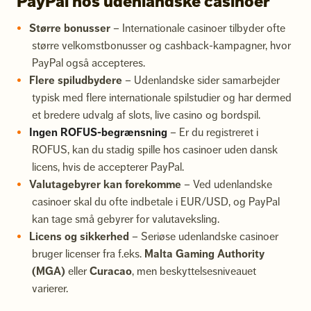
PayPal hos udenlandske casinoer
Større bonusser
– Internationale casinoer tilbyder ofte
større velkomstbonusser og cashback-kampagner, hvor
PayPal også accepteres.
Flere spiludbydere
– Udenlandske sider samarbejder
typisk med flere internationale spilstudier og har dermed
et bredere udvalg af slots, live casino og bordspil.
Ingen ROFUS-begrænsning
– Er du registreret i
ROFUS, kan du stadig spille hos casinoer uden dansk
licens, hvis de accepterer PayPal.
Valutagebyrer kan forekomme
– Ved udenlandske
casinoer skal du ofte indbetale i EUR/USD, og PayPal
kan tage små gebyrer for valutaveksling.
Licens og sikkerhed
– Seriøse udenlandske casinoer
bruger licenser fra f.eks.
Malta Gaming Authority
(MGA)
eller
Curacao
, men beskyttelsesniveauet
varierer.