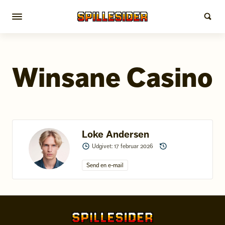
Winsane Casino
Loke Andersen
Udgivet: 17 februar 2026
Send en e-mail