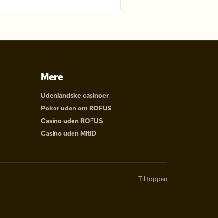
Mere
Udenlandske casinoer
Poker uden om ROFUS
Casino uden ROFUS
Casino uden MitID
-
Til toppen