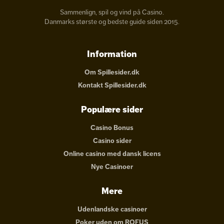
Sammenlign, spil og vind på Casino.
Danmarks største og bedste guide siden 2015.
Information
Om Spillesider.dk
Kontakt Spillesider.dk
Populære sider
Casino Bonus
Casino sider
Online casino med dansk licens
Nye Casinoer
Mere
Udenlandske casinoer
Poker uden om ROFUS